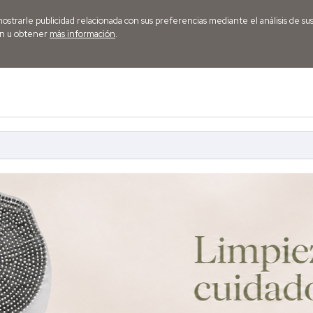
mostrarle publicidad relacionada con sus preferencias mediante el análisis de su
ón u obtener
más información
.